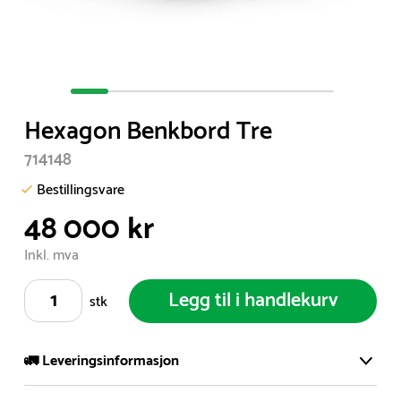
Item
1
Hexagon Benkbord Tre
of
7
714148
Bestillingsvare
48 000 kr
Inkl. mva
Legg til i handlekurv
stk
🚛 Leveringsinformasjon