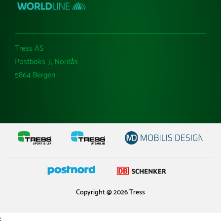
Tress AS
Postboks 7, Nordås
5864 Bergen
Copyright @ 2026 Tress
;