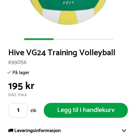
Item
1
Hive VG24 Training Volleyball
of
3
699056
På lager
195 kr
Inkl. mva
Legg til i handlekurv
stk
🚛 Leveringsinformasjon