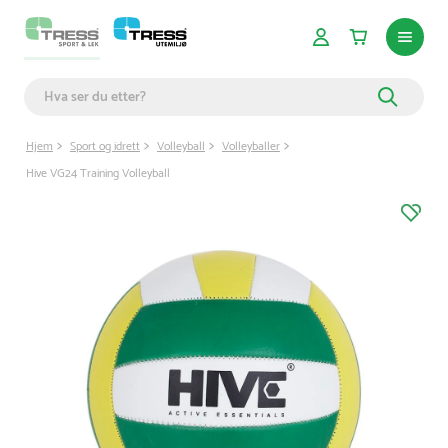
Hjem
Sport og idrett
Volleyball
Volleyballer
Hive VG24 Training Volleyball