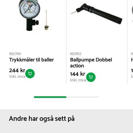
651790
651812
6
Trykkmåler til baller
Ballpumpe Dobbel
action
244 kr
144 kr
Inkl. mva
I
Inkl. mva
Andre har også sett på