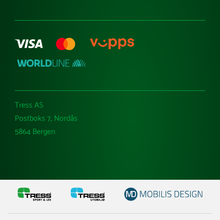
Varemerker
Tress AS
Postboks 7, Nordås
5864 Bergen