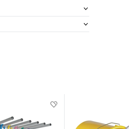
Nettovekt
0.1 kg