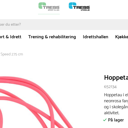
rt & Idrett
Trening & rehabilitering
Idrettshallen
Kjøkk
 Speed 275 cm
Hoppeta
652134
Hoppetau i e
neonrosa far
og i skolegå
aktivitet.
På lager