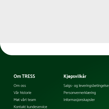
Om TRESS
Kjøpsvilkår
Om oss
Salgs- og leveringsbetingelse
Vår historie
Personvernerklæring
Møt vårt team
Informasjonskapsler
Kontakt kundeservice