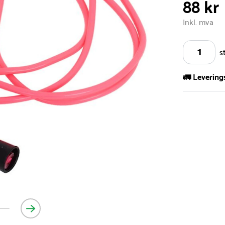
88 kr
Inkl. mva
s
🚛 Levering
Vi har et st
kvadratmeter
- Leveringsti
- Leveringsti
kundeservice 
- I tilfeller 
post eller t