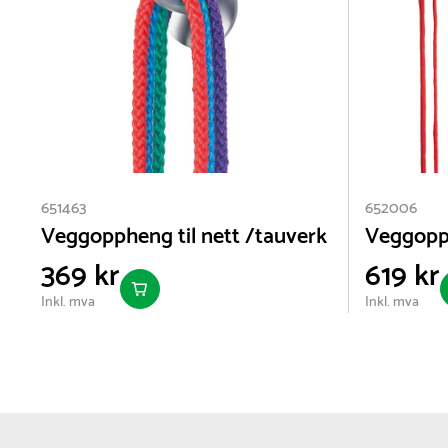
651463
652006
Veggoppheng til nett /tauverk
Veggopph
369 kr
619 kr
Inkl. mva
Inkl. mva