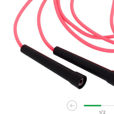
Item
1
1/2
of