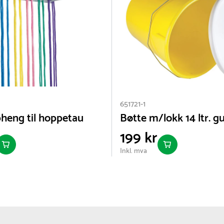
651721-1
eng til hoppetau
Bøtte m/lokk 14 ltr. gu
199 kr
Inkl. mva