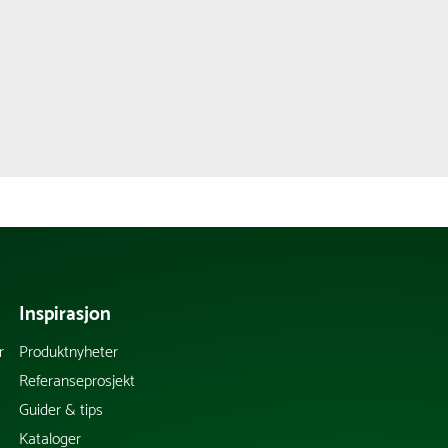
Inspirasjon
r
Produktnyheter
Referanseprosjekt
Guider & tips
Kataloger