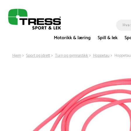
Motorikk & læring
Spill & lek
Spo
Hjem
Sport og idrett
Turn og gymnastikk
Hoppetau
Hoppetau