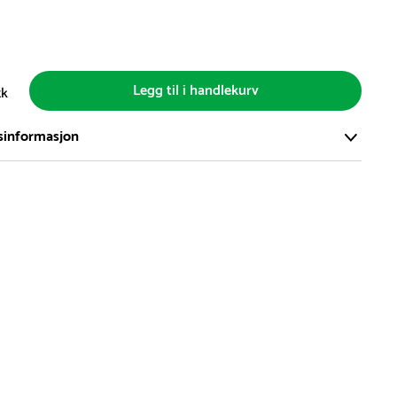
Legg til i handlekurv
tk
sinformasjon
ort og effektivt lager i Skanderborg, Danmark - på ca. 6000
, med mer enn 5000 produkter klare for levering.
d på lagerførte varer er normalt 5-7 virkedager.
d på spesialvarer og bestillingsvarer vil variere. Kontakt gjerne
for å få oppgitt forventet leveringstid.
hvor en vare er i rest, vil vår kundeservice kontakte deg via e-
elefon, med informasjon om forventet leveringstid.