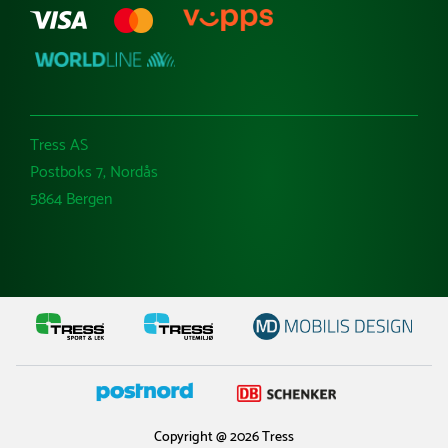
Tress AS
Postboks 7, Nordås
5864 Bergen
Copyright @ 2026 Tress