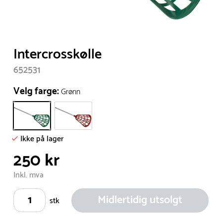
Item
Intercrosskølle
1
652531
of
1
Velg farge:
Grønn
Ikke på lager
250 kr
Inkl. mva
Midlertidig utsolgt
stk