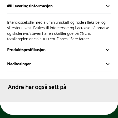
🚛 Leveringsinformasjon
Vi har et stort og effektivt lager i Skanderborg, Danmark -
Intercrossekølle med aluminiumskaft og hode i fleksibel og
på ca. 6000 kvadratmeter, med mer enn 5000 produkter
slitesterk plast. Brukes til Intercrosse og Lacrosse på amatør-
og skolenivå. Staven har en skaftlengde på 76 cm,
klare for levering.
totallengden er cirka 100 cm. Finnes i flere farger.
- Leveringstid på lagerførte varer er normalt 5-7 virkedager.
Produktspesifikasjon
- Leveringstid på spesialvarer og bestillingsvarer vil variere.
Kontakt gjerne kundeservice for å få oppgitt forventet
Nedlastinger
Materiale:
Plast
leveringstid.
Aluminium
- I tilfeller hvor en vare er i rest, vil vår kundeservice
Produktdatablad
Farge:
Blå
kontakte deg via e-post eller telefon, med informasjon om
Grønn
Andre har også sett på
Dimensjoner:
Lengde :
100 cm
forventet leveringstid.
Skaftlengde :
76
Nettovekt:
0.3 kg