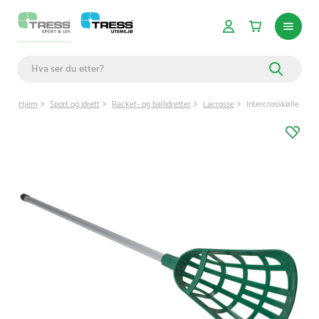
Hjem
Sport og idrett
Racket- og ballidretter
Lacrosse
Intercrosskølle