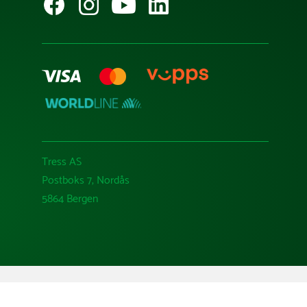
Tress AS
Postboks 7, Nordås
5864 Bergen