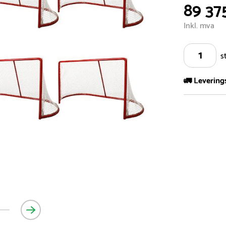
89 37
Inkl. mva
s
🚛 Levering
Vi har et st
kvadratmeter
- Leveringsti
- Leveringsti
kundeservice 
- I tilfeller 
post eller t