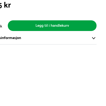
5 kr
Legg til i handlekurv
tk
sinformasjon
ort og effektivt lager i Skanderborg, Danmark - på ca. 6000
, med mer enn 5000 produkter klare for levering.
d på lagerførte varer er normalt 5-7 virkedager.
d på spesialvarer og bestillingsvarer vil variere. Kontakt gjerne
for å få oppgitt forventet leveringstid.
hvor en vare er i rest, vil vår kundeservice kontakte deg via e-
elefon, med informasjon om forventet leveringstid.