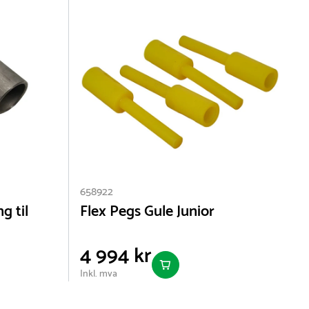
658922
6
g til
Flex Pegs Gule Junior
H
4 994 kr
Inkl. mva
I