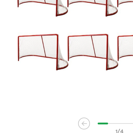
Item
1
1/4
of