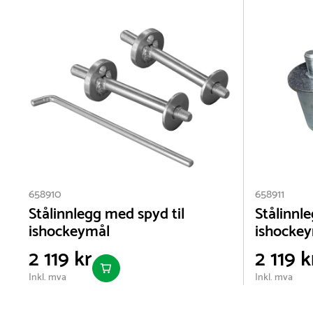
658910
658911
Stålinnlegg med spyd til
Stålinnl
ishockeymål
ishocke
2 119 kr
2 119 k
Inkl. mva
Inkl. mva