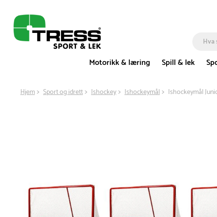
Motorikk & læring
Spill & lek
Spo
Hjem
Sport og idrett
Ishockey
Ishockeymål
Ishockeymål Juni