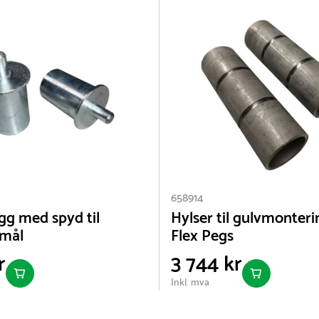
658914
egg med spyd til
Hylser til gulvmonterin
ymål
Flex Pegs
r
3 744 kr
Inkl. mva