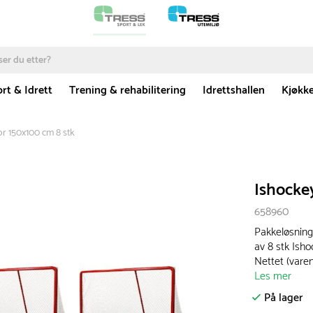
rt & Idrett
Trening & rehabilitering
Idrettshallen
Kjøkk
or 150x100 cm 8 stk
Ishocke
658960
Pakkeløsning
av 8 stk Isho
Nettet (vare
Les mer
På lager