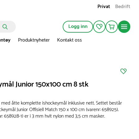
Privat
Bedrift
Logg inn
entøy
Produktnyheter
Kontakt oss
ymål Junior 150x100 cm 8 stk
 med åtte komplette ishockeymål inklusive nett. Settet består
ckeymål Junior Offisiell Match 150 x 100 cm (varenr: 658925).
nr: 658928-1) er i 3 mm hvit nylon med 3,5 cm masker.