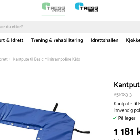
rt & Idrett
Trening & rehabilitering
Idrettshallen
Kjøkk
brett
Kantpute til Basic Minitrampoline Kids
Kantpute
651083-3
Kantpute til 
innvendig pol
På lager
1 181 