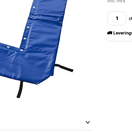
Inkl. mva
s
🚛 Levering
Vi har et st
kvadratmeter
- Leveringsti
- Leveringsti
kundeservice 
- I tilfeller 
post eller t