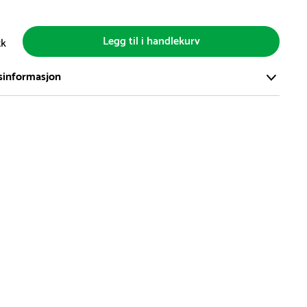
Legg til i handlekurv
tk
sinformasjon
ort og effektivt lager i Skanderborg, Danmark - på ca. 6000
, med mer enn 5000 produkter klare for levering.
d på lagerførte varer er normalt 5-7 virkedager.
d på spesialvarer og bestillingsvarer vil variere. Kontakt gjerne
for å få oppgitt forventet leveringstid.
hvor en vare er i rest, vil vår kundeservice kontakte deg via e-
elefon, med informasjon om forventet leveringstid.