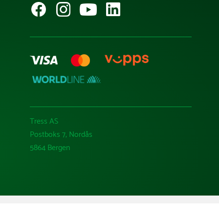
Tress AS
Postboks 7, Nordås
5864 Bergen