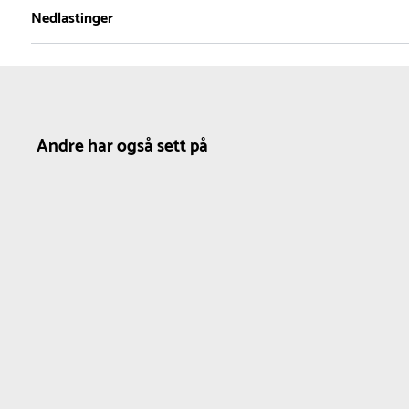
1
Nedlastinger
Nettovekt
1.25 kg
Produktdatablad
Andre har også sett på