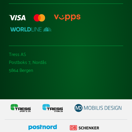
Tress AS
Postboks 7, Nordås
5864 Bergen