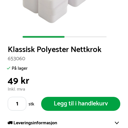
Item
1
Klassisk Polyester Nettkrok
of
2
653060
På lager
49 kr
Inkl. mva
Legg til i handlekurv
stk
🚛 Leveringsinformasjon