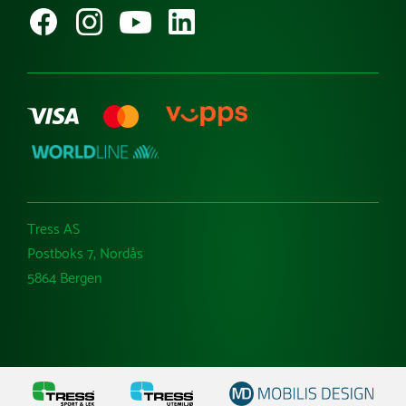
Kataloger
Varemerker
Tress AS
Postboks 7, Nordås
5864 Bergen