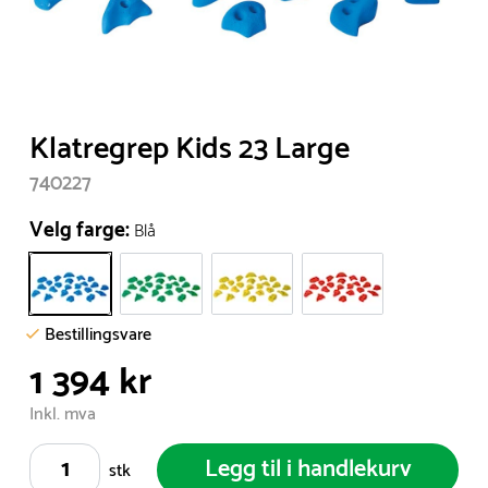
Item
Klatregrep Kids 23 Large
1
740227
of
1
Velg farge:
Blå
Bestillingsvare
1 394 kr
Inkl. mva
Legg til i handlekurv
stk