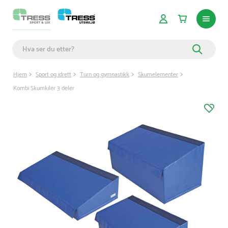
Hjem
Sport og idrett
Turn og gymnastikk
Skumelementer
Kombi Skumkiler 3 deler