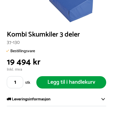
Item
Kombi Skumkiler 3 deler
1
37-130
of
1
Bestillingsvare
19 494 kr
Inkl. mva
Legg til i handlekurv
stk
🚛 Leveringsinformasjon