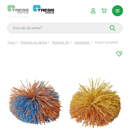
Hjem
Motorikk og læring
Motorisk lek
Sanseleker
Koosh Sanseball