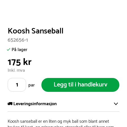
Item
Koosh Sanseball
1
652656-1
of
1
På lager
175 kr
Inkl. mva
Legg til i handlekurv
par
🚛 Leveringsinformasjon
Vi har et stort og effektivt lager i Skanderborg, Danmark -
Koosh sanseball er en liten og myk ball som blant annet