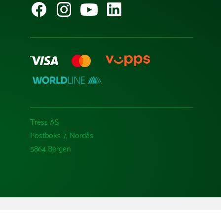
Tress AS
Postboks 7, Nordås
5864 Bergen