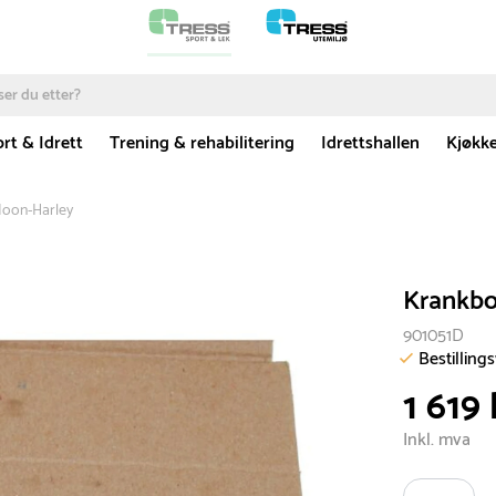
rt & Idrett
Trening & rehabilitering
Idrettshallen
Kjøkk
Moon-Harley
Krankbo
901051D
Bestilling
1 619 
Inkl. mva