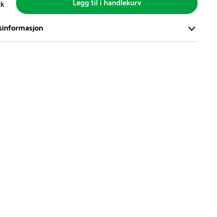
Legg til i handlekurv
tk
sinformasjon
ort og effektivt lager i Skanderborg, Danmark - på ca. 6000
, med mer enn 5000 produkter klare for levering.
d på lagerførte varer er normalt 5-7 virkedager.
d på spesialvarer og bestillingsvarer vil variere. Kontakt gjerne
for å få oppgitt forventet leveringstid.
hvor en vare er i rest, vil vår kundeservice kontakte deg via e-
elefon, med informasjon om forventet leveringstid.