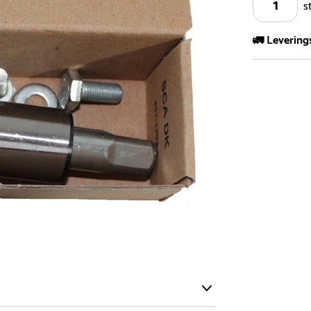
s
🚛 Levering
Vi har et st
kvadratmeter
- Leveringsti
- Leveringsti
kundeservice 
- I tilfeller 
post eller t