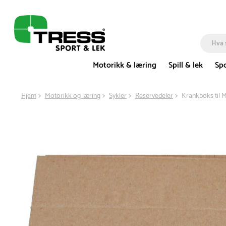
Motorikk & læring
Spill & lek
Spo
Hjem
Motorikk og læring
Sykler
Reservedeler
Krankboks til 