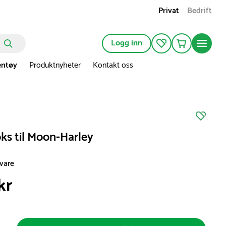
Privat
Bedrift
Logg inn
entøy
Produktnyheter
Kontakt oss
ks til Moon-Harley
svare
kr