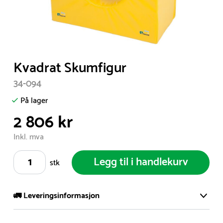
Item
Kvadrat Skumfigur
1
34-094
of
1
På lager
2 806 kr
Inkl. mva
Legg til i handlekurv
stk
🚛 Leveringsinformasjon