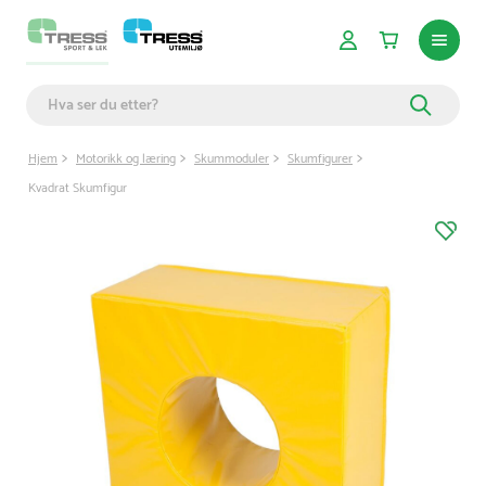
Hjem
Motorikk og læring
Skummoduler
Skumfigurer
Kvadrat Skumfigur