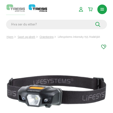
Hjem
Sport og idrett
Orientering
Lifesystems Intensity 155 Hodelykt