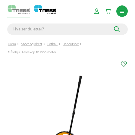
Hjem
Sport og idrett
Fotball
Baneutstyr
Målehjul Teleskop 10 000 meter