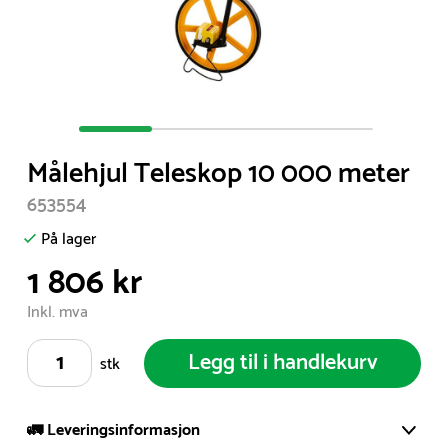
Item
1
Målehjul Teleskop 10 000 meter
of
4
653554
På lager
1 806 kr
Inkl. mva
Legg til i handlekurv
stk
🚛 Leveringsinformasjon