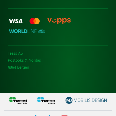
Tress AS
Postboks 7, Nordås
5864 Bergen