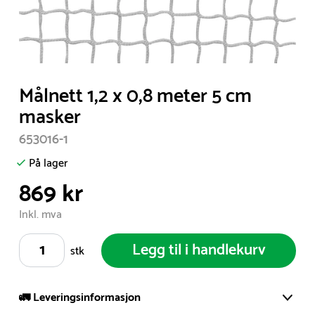
Item
Målnett 1,2 x 0,8 meter 5 cm
1
masker
of
653016-1
1
På lager
869 kr
Inkl. mva
Legg til i handlekurv
stk
🚛 Leveringsinformasjon