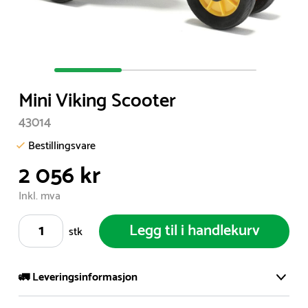
Item
1
Mini Viking Scooter
of
3
43014
Bestillingsvare
2 056 kr
Inkl. mva
Legg til i handlekurv
stk
🚛 Leveringsinformasjon