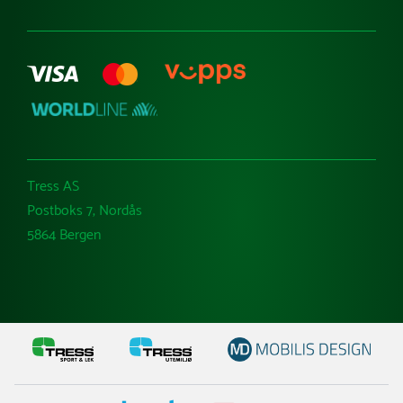
Tress AS
Postboks 7, Nordås
5864 Bergen