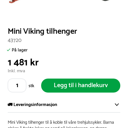
Item
Mini Viking tilhenger
1
43720
of
1
På lager
1 481 kr
Inkl. mva
Legg til i handlekurv
stk
🚛 Leveringsinformasjon
Vi har et stort og effektivt lager i Skanderborg, Danmark -
Mini Viking tilhenger til å koble til våre trehjulssykler. Barna