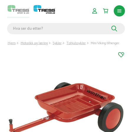
Hjem
Motorikk og læring
Sykler
Tohjulssykler
Mini Viking tilhenger