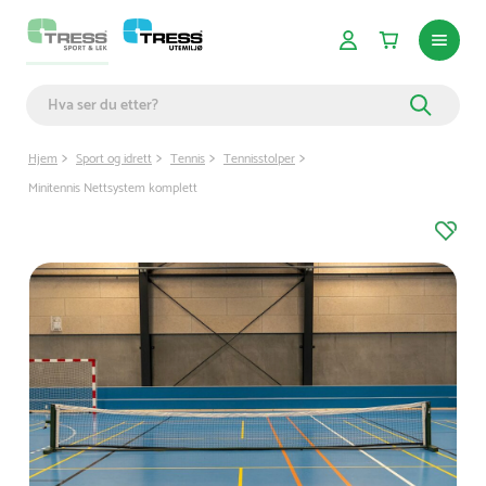
Hjem
Sport og idrett
Tennis
Tennisstolper
Minitennis Nettsystem komplett