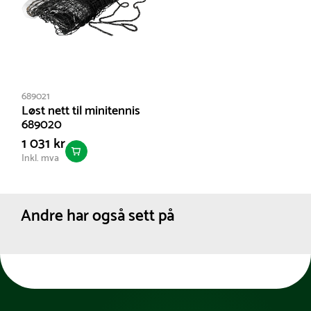
689021
Løst nett til minitennis
689020
1 031 kr
Inkl. mva
Andre har også sett på