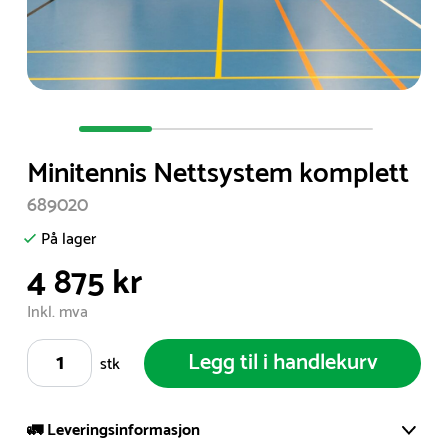
Item
1
Minitennis Nettsystem komplett
of
4
689020
På lager
4 875 kr
Inkl. mva
Legg til i handlekurv
stk
🚛 Leveringsinformasjon