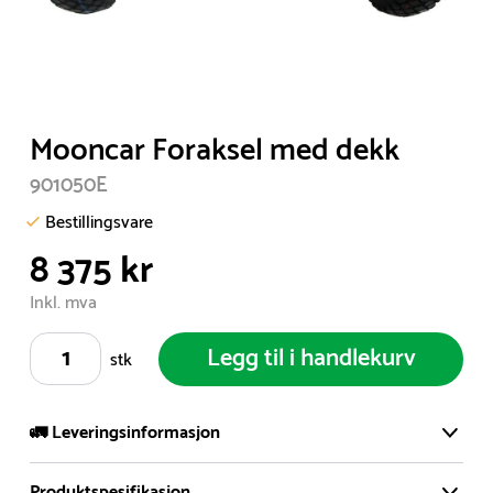
Item
Mooncar Foraksel med dekk
1
901050E
of
1
Bestillingsvare
8 375 kr
Inkl. mva
Legg til i handlekurv
stk
🚛 Leveringsinformasjon
Produktspesifikasjon