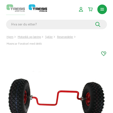
Hjem
Motorikk og læring
Sykler
Reservedeler
Mooncar Foraksel med dekk