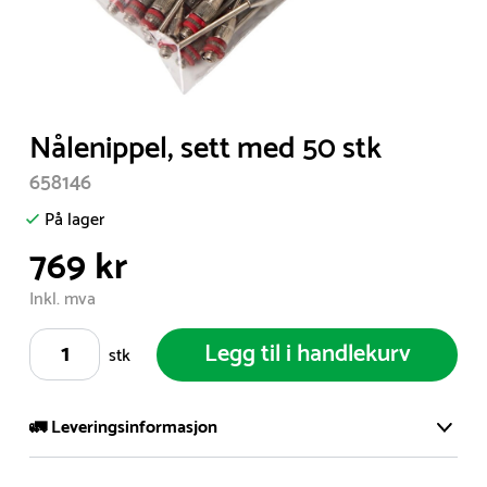
Item
Nålenippel, sett med 50 stk
1
658146
of
1
På lager
769 kr
Inkl. mva
Legg til i handlekurv
stk
🚛 Leveringsinformasjon