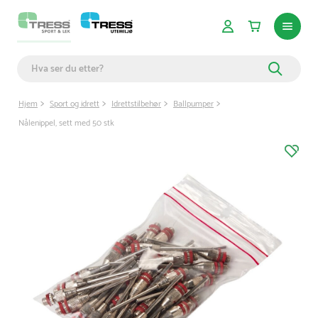
Hjem
Sport og idrett
Idrettstilbehør
Ballpumper
Nålenippel, sett med 50 stk