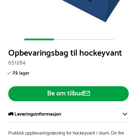
Item
1
Opbevaringsbag til hockeyvant
of
3
651284
På lager
Be om tilbud
🚛 Leveringsinformasjon
Vi har et stort og effektivt lager i Skanderborg, Danmark -
Praktisk oppbevaringsløsning for hockeyvant i skum. De fire