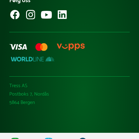
Følg oss
Guider & tips
Kataloger
Varemerker
Tress AS
Postboks 7, Nordås
5864 Bergen