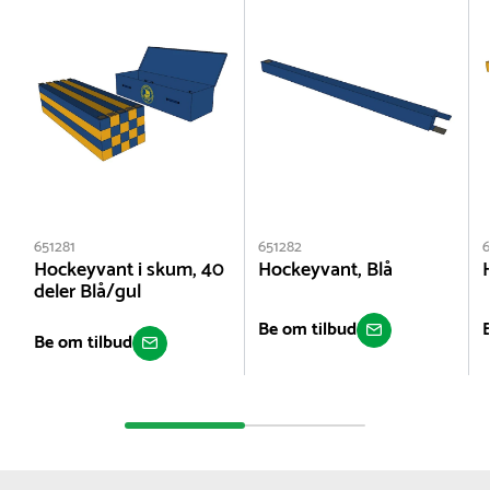
651281
651282
6
Hockeyvant i skum, 40
Hockeyvant, Blå
deler Blå/gul
Be om tilbud
Be om tilbud