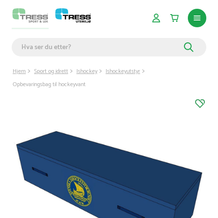
Hjem
Sport og idrett
Ishockey
Ishockeyutstyr
Opbevaringsbag til hockeyvant