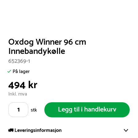
Item
Oxdog Winner 96 cm
1
Innebandykølle
of
652369-1
1
På lager
494 kr
Inkl. mva
Legg til i handlekurv
stk
🚛 Leveringsinformasjon