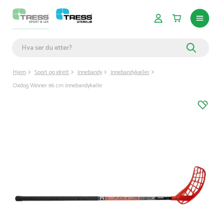
Hjem
Sport og idrett
Innebandy
Innebandykøller
Oxdog Winner 96 cm Innebandykølle