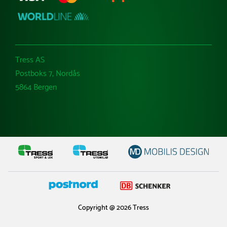
Tress AS
Postboks 7, Nordås
5864 Bergen
Copyright @ 2026 Tress