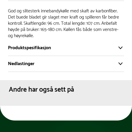
Vi har et stort og effektivt lager i Skanderborg, Danmark -
God og slitesterk innebandykølle med skaft av karbonfiber.
på ca. 6000 kvadratmeter, med mer enn 5000 produkter
Det buede bladet gir slaget mer kraft og spilleren får bedre
kontroll. Skaftlengde: 96 cm. Total lengde: 107 cm. Anbefalt
klare for levering.
høyde på bruker: 165-180 cm. Køllen fås både som venstre-
og høyrekølle.
- Leveringstid på lagerførte varer er normalt 5-7 virkedager.
- Leveringstid på spesialvarer og bestillingsvarer vil variere.
Produktspesifikasjon
Kontakt gjerne kundeservice for å få oppgitt forventet
leveringstid.
Nedlastinger
Forbundsgodkjennels
IFF
- I tilfeller hvor en vare er i rest, vil vår kundeservice
e:
Materiale:
Produktdatablad
Plast
kontakte deg via e-post eller telefon, med informasjon om
Karbonfiber
forventet leveringstid.
Andre har også sett på
Modell:
Venstre
Dimensjoner:
Diameter :
2.5 cm
Lengde :
107 cm
Omkrets :
7.9 cm
Skaftlengde :
96
Farge:
Hvit
Gul