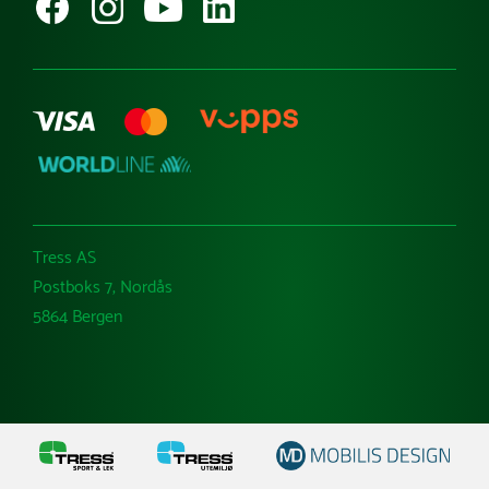
Varemerker
Tress AS
Postboks 7, Nordås
5864 Bergen