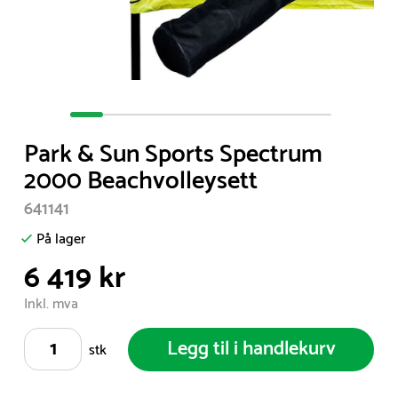
Item
1
Park & Sun Sports Spectrum
of
2000 Beachvolleysett
8
641141
På lager
6 419 kr
Inkl. mva
Legg til i handlekurv
stk