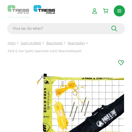
Hjem
Sport og idrett
Beachsport
Beachvolley
Park & Sun Sports Spectrum 2000 Beachvolleysett