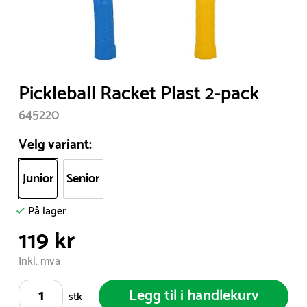
Item
Pickleball Racket Plast 2-pack
1
645220
of
1
Velg variant:
Junior
Senior
På lager
119 kr
Inkl. mva
Legg til i handlekurv
stk