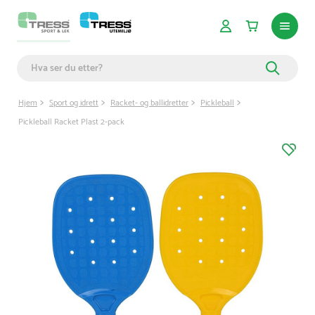
Hjem
Sport og idrett
Racket- og ballidretter
Pickleball
Pickleball Racket Plast 2-pack