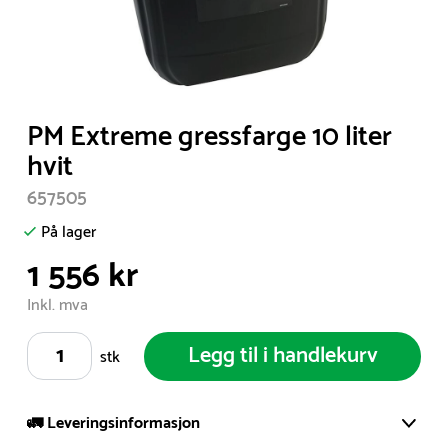
Item
PM Extreme gressfarge 10 liter
1
hvit
of
657505
1
På lager
1 556 kr
Inkl. mva
Legg til i handlekurv
stk
🚛 Leveringsinformasjon