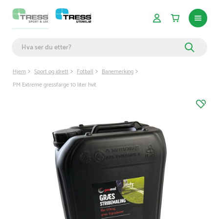
Hjem
Sport og idrett
Fotball
Banemerking
PM Extreme gressfarge 10 liter hvit