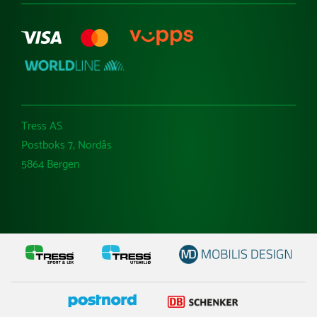
Tress AS
Postboks 7, Nordås
5864 Bergen