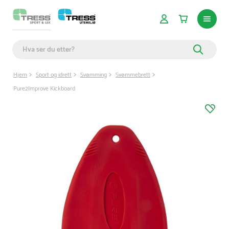
Hjem
Sport og idrett
Svømming
Svømmebrett
Pure2Improve Kickboard