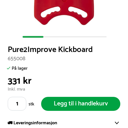
Item
1
Pure2Improve Kickboard
of
4
655008
På lager
331 kr
Inkl. mva
Legg til i handlekurv
stk
🚛 Leveringsinformasjon