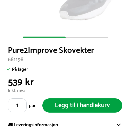
Item
1
Pure2Improve Skovekter
of
2
681198
På lager
539 kr
Inkl. mva
Legg til i handlekurv
par
🚛 Leveringsinformasjon