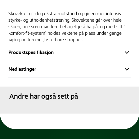
Vi har et stort og effektivt lager i Skanderborg, Danmark -
Skovekter gir deg ekstra motstand og gir en mer intensiv
på ca. 6000 kvadratmeter, med mer enn 5000 produkter
styrke- og utholdenhetstrening. Skovektene går over hele
skoen, noe som gjør dem behagelige å ha på, og med sitt '
klare for levering.
komfort-fit-system' holdes vektene på plass under gange,
løping og trening. Justerbare stropper.
- Leveringstid på lagerførte varer er normalt 5-7 virkedager.
- Leveringstid på spesialvarer og bestillingsvarer vil variere.
Produktspesifikasjon
Kontakt gjerne kundeservice for å få oppgitt forventet
leveringstid.
Nedlastinger
Miljømerking:
REACH
- I tilfeller hvor en vare er i rest, vil vår kundeservice
Materiale:
PVC
Produktdatablad
kontakte deg via e-post eller telefon, med informasjon om
Polyester
Farge:
Svart
forventet leveringstid.
Andre har også sett på
Grå
Skostørrelse:
35
36
37
38
39
40