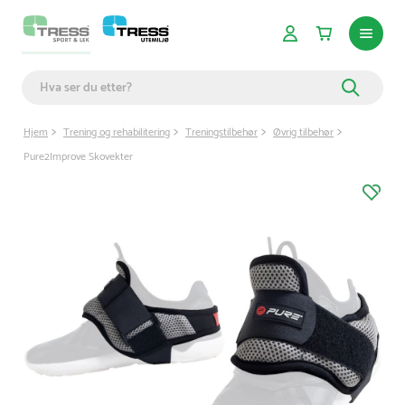
Hjem
Trening og rehabilitering
Treningstilbehør
Øvrig tilbehør
Pure2Improve Skovekter