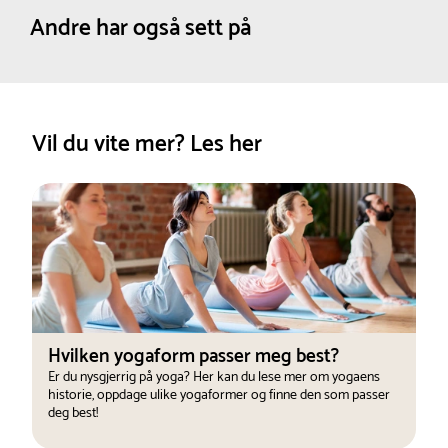
Dimensjoner:
Bredde :
11.5 cm
Yogablokken er spesielt effektiv ved ryggøvelser, da
Andre har også sett på
Høyde :
8 cm
den buede formen passer godt til ryggens kurver.
Lengde :
30.5 cm
Yogablokken er laget av behagelig og hudvennlig
Nettovekt:
0.2 kg
EVA-skum og finnes i to farger.
Pure 2 Improve
Vil du vite mer? Les her
Hvilken yogaform passer meg best?
Er du nysgjerrig på yoga? Her kan du lese mer om yogaens
historie, oppdage ulike yogaformer og finne den som passer
deg best!