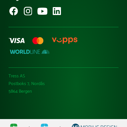
Kataloger
Varemerker
Tress AS
Postboks 7, Nordås
5864 Bergen