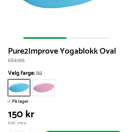
Item
1
Pure2Improve Yogablokk Oval
of
2
684166
Velg farge:
Blå
På lager
150 kr
Inkl. mva