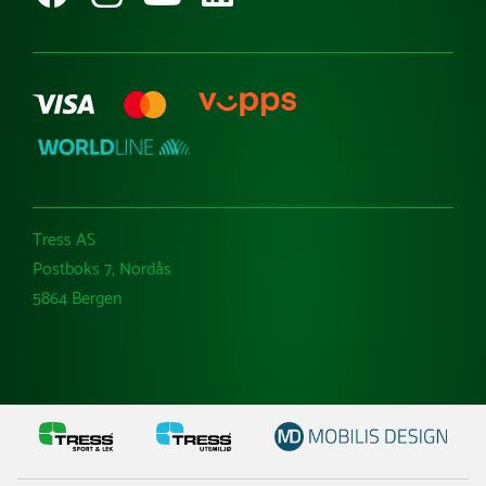
Varemerker
Tress AS
Postboks 7, Nordås
5864 Bergen