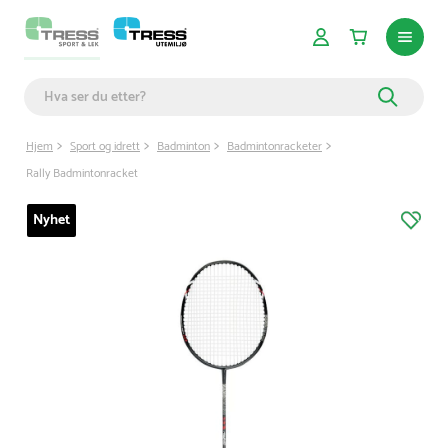
Hjem
Sport og idrett
Badminton
Badmintonracketer
Rally Badmintonracket
Nyhet