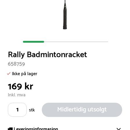
Item
1
Rally Badmintonracket
of
4
658759
Ikke på lager
169 kr
Inkl. mva
Midlertidig utsolgt
stk
🚛 Leveringsinformasjon