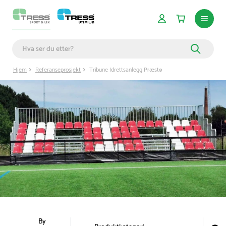
Hjem
Referanseprosjekt
Tribune Idrettsanlegg Præstø
By