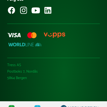
Guider & tips
Kataloger
Varemerker
Tress AS
Postboks 7, Nordås
5864 Bergen