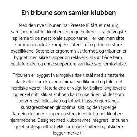
En tribune som samler klubben
Med den nye tribunen har Præstø IF fått et naturlig
samlingspunkt for klubbens mange brukere – fra de yngste
spillerne til de mest lojale supporterne. Her kan man sitte
sammen, oppleve kampens intensitet og dele de store
øyeblikkene. Setene er ergonomisk utformet, og tribunen er
bygget med sikre trapper og rekkverk, slik at både barn,
besteforeldre og unge supportere kan føle seg komfortable.
Tribunen er bygget i varmgalvanisert stål med slitesterke
plastseter som krever minimalt vedlikehold og tåler det
nordiske været. Materialene er valgt for å sikre lang levetid
og enkel drift, slik at klubben kan bruke tiden på det som
betyr mest: fellesskap og fotball. Plasseringen langs
kunstgressbanen gir optimal sikt, og den tydelige
fargeinndelingen skaper en sterk identitet rundt klubbens
hjemmebane. Designet med klubbnavnet integrert i tribunen
gir et profesjonelt uttrykk som både spillere og tilskuere
legger merke til.