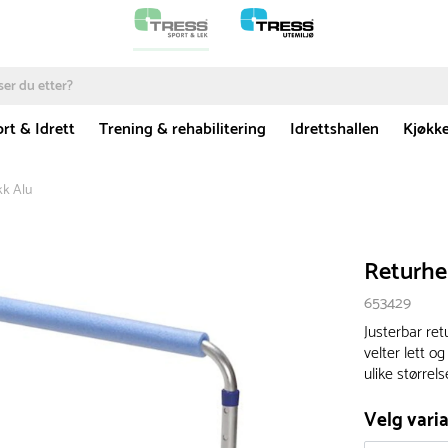
rt & Idrett
Trening & rehabilitering
Idrettshallen
Kjøkk
kk Alu
Returhe
653429
Justerbar ret
velter lett o
ulike størrels
Velg varia