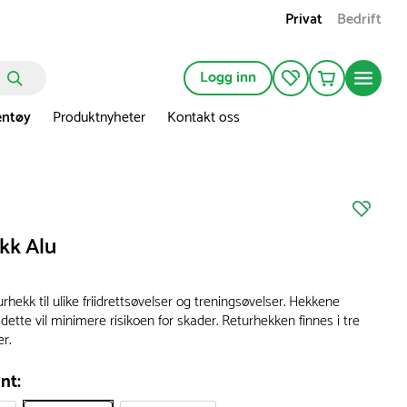
Privat
Bedrift
Logg inn
entøy
Produktnyheter
Kontakt oss
kk Alu
urhekk til ulike friidrettsøvelser og treningsøvelser. Hekkene
g dette vil minimere risikoen for skader. Returhekken finnes i tre
er.
nt: