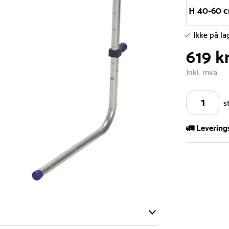
H 40-60 
Ikke på la
619 k
Inkl. mva
s
🚛 Levering
Vi har et st
kvadratmeter
- Leveringsti
- Leveringsti
kundeservice 