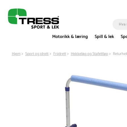
Motorikk & læring
Spill & lek
Spo
Hjem
Sport og idrett
Friidrett
Hekkeløp og Stafettløp
Returhe