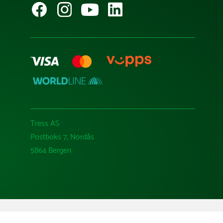
Tress AS
Postboks 7, Nordås
5864 Bergen