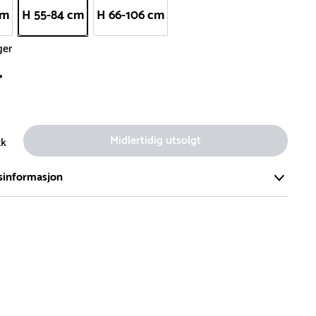
cm
H 55-84 cm
H 66-106 cm
ger
r
Midlertidig utsolgt
tk
sinformasjon
ort og effektivt lager i Skanderborg, Danmark - på ca. 6000
, med mer enn 5000 produkter klare for levering.
d på lagerførte varer er normalt 5-7 virkedager.
d på spesialvarer og bestillingsvarer vil variere. Kontakt gjerne
for å få oppgitt forventet leveringstid.