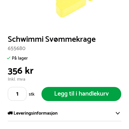
Item
Schwimmi Svømmekrage
1
655680
of
1
På lager
356 kr
Inkl. mva
Legg til i handlekurv
stk
🚛 Leveringsinformasjon