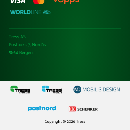
Tress AS
Postboks 7, Nordås
5864 Bergen
Copyright @ 2026 Tress