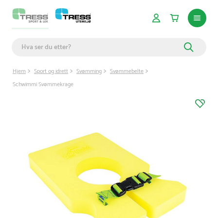
Hjem
Sport og idrett
Svømming
Svømmebelte
Schwimmi Svømmekrage