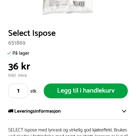
Item
Select Ispose
1
651869
of
1
På lager
36 kr
Inkl. mva
Legg til i handlekurv
stk
🚛 Leveringsinformasjon
Vi har et stort og effektivt lager i Skanderborg, Danmark -
SELECT ispose med lynrask og virkelig god kjøleeffekt. Brukes