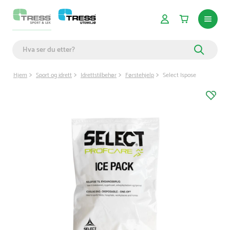
Hjem
Sport og idrett
Idrettstilbehør
Førstehjelp
Select Ispose