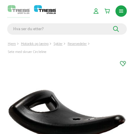
Hjem
Motorikk og læring
Sykler
Reservedeler
Sete med skruer Circleline