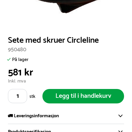
Item
Sete med skruer Circleline
1
950480
of
1
På lager
581 kr
Inkl. mva
Legg til i handlekurv
stk
🚛 Leveringsinformasjon
Produktspesifikasjon