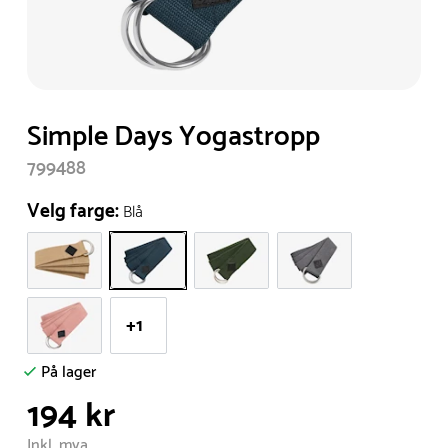
Item
Simple Days Yogastropp
1
799488
of
1
Velg farge:
Blå
+1
På lager
194 kr
Inkl. mva