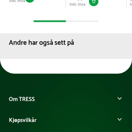
Inkl. mva
Inkl. mva
I
Andre har også sett på
Om TRESS
Om oss
Kjøpsvilkår
Vår historie
Møt vårt team