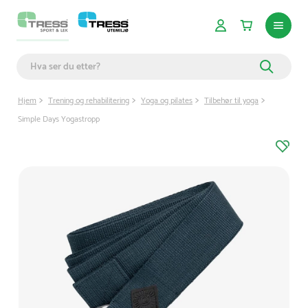
Hjem
Trening og rehabilitering
Yoga og pilates
Tilbehør til yoga
Simple Days Yogastropp