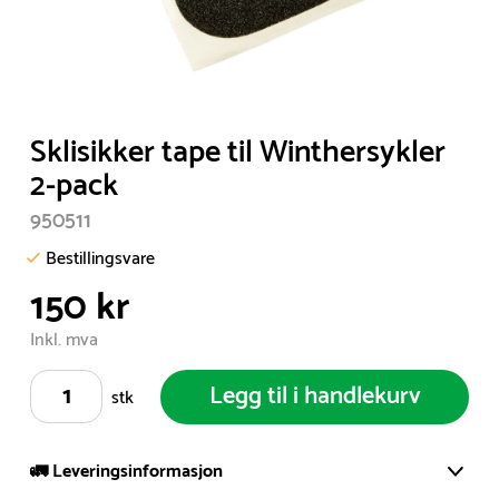
Item
Sklisikker tape til Winthersykler
1
2-pack
of
950511
1
Bestillingsvare
150 kr
Inkl. mva
Legg til i handlekurv
stk
🚛 Leveringsinformasjon