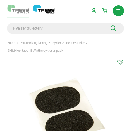
Hjem
Motorikk og læring
Sykler
Reservedeler
Sklisikker tape til Winthersykler 2-pack