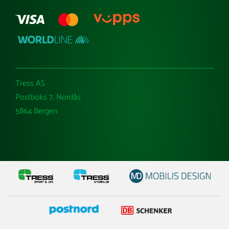
Tress AS
Postboks 7, Nordås
5864 Bergen