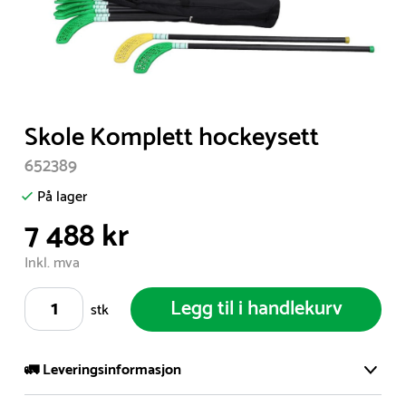
Item
Skole Komplett hockeysett
1
652389
of
1
På lager
7 488 kr
Inkl. mva
Legg til i handlekurv
stk
🚛 Leveringsinformasjon