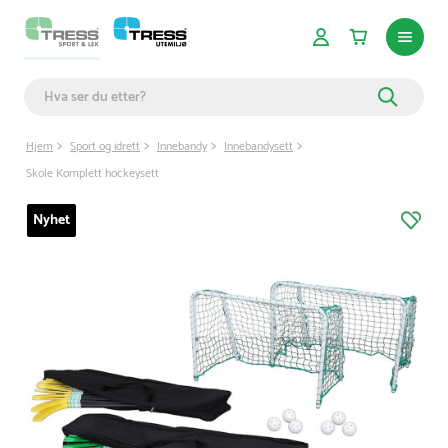
Hjem
Sport og idrett
Innebandy
Innebandysett
Skole Komplett hockeysett
Nyhet