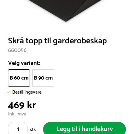
Item
Skrå topp til garderobeskap
1
660056
of
1
Velg variant:
B 60 cm
B 90 cm
Bestillingsvare
469 kr
Inkl. mva
Legg til i handlekurv
stk