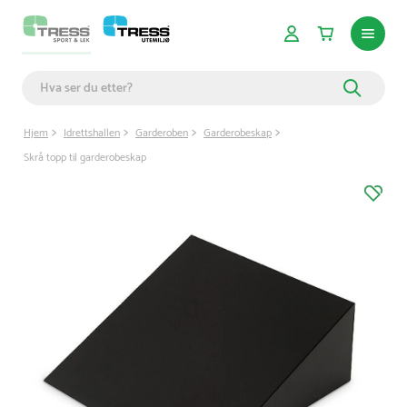
Hjem
Idrettshallen
Garderoben
Garderobeskap
Skrå topp til garderobeskap