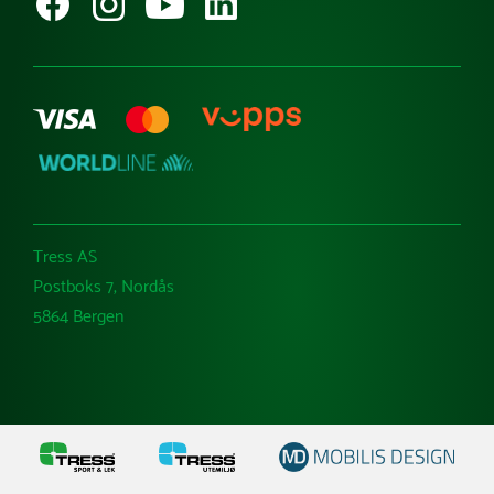
Varemerker
Tress AS
Postboks 7, Nordås
5864 Bergen