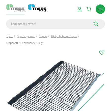
Hjem
Sport og idrett
Tennis
Utstyr til tennisbanen
Slepenett til Tennisbane 1-lags