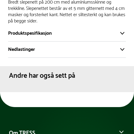
Vi har et stort og effektivt lager i Skanderborg, Danmark -
Bredt slepenett på 200 cm med aluminiumsskinne og
på ca. 6000 kvadratmeter, med mer enn 5000 produkter
trekkline. Slepenettet består av et 5 mm gitternett med 4 cm
masker og forsterket kant. Nettet er slitesterkt og kan brukes
klare for levering.
på begge sider.
- Leveringstid på lagerførte varer er normalt 5-7 virkedager.
Produktspesifikasjon
- Leveringstid på spesialvarer og bestillingsvarer vil variere.
Kontakt gjerne kundeservice for å få oppgitt forventet
Nedlastinger
Materiale:
Plast
leveringstid.
PVC
- I tilfeller hvor en vare er i rest, vil vår kundeservice
Produktdatablad
Aluminium
kontakte deg via e-post eller telefon, med informasjon om
Dimensjoner:
Bredde :
200 cm
Andre har også sett på
Lengde :
115 cm
forventet leveringstid.
Nettovekt:
4 kg
Om TRESS