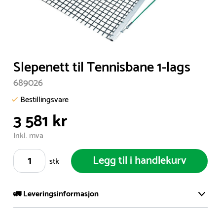
Item
Slepenett til Tennisbane 1-lags
1
689026
of
1
Bestillingsvare
3 581 kr
Inkl. mva
Legg til i handlekurv
stk
🚛 Leveringsinformasjon