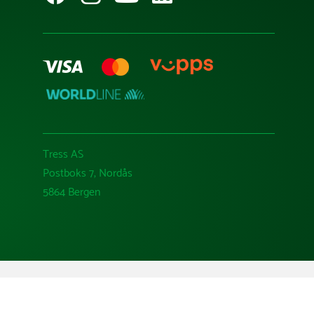
Tress AS
Postboks 7, Nordås
5864 Bergen