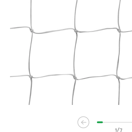
Item
1
1/7
of