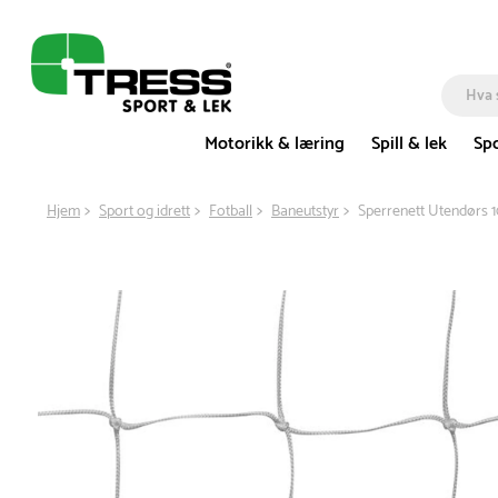
Motorikk & læring
Spill & lek
Spo
Hjem
Sport og idrett
Fotball
Baneutstyr
Sperrenett Utendørs 1