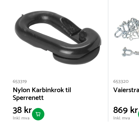
653319
653320
Nylon Karbinkrok til
Vaierstr
Sperrenett
38 kr
869 kr
Inkl. mva
Inkl. mva