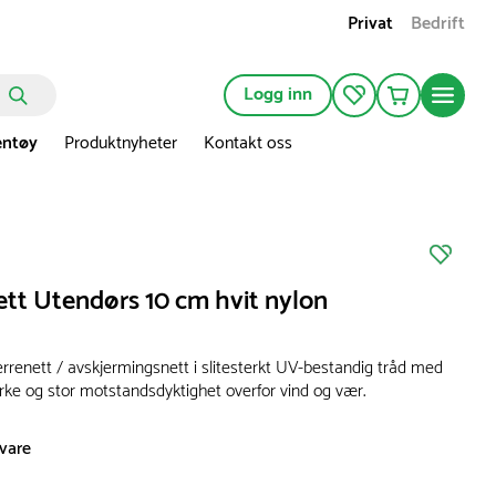
Privat
Bedrift
Logg inn
entøy
Produktnyheter
Kontakt oss
ett Utendørs 10 cm hvit nylon
rrenett / avskjermingsnett i slitesterkt UV-bestandig tråd med
rke og stor motstandsdyktighet overfor vind og vær.
svare