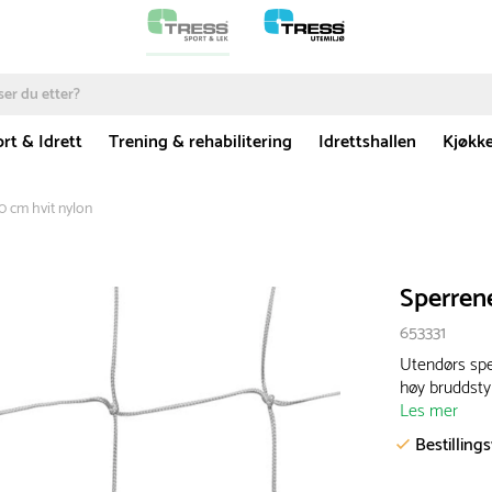
rt & Idrett
Trening & rehabilitering
Idrettshallen
Kjøkk
0 cm hvit nylon
Sperren
653331
Utendørs spe
høy bruddsty
Les mer
Bestilling