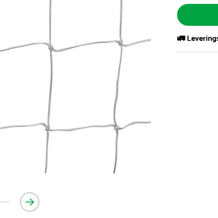
🚛 Levering
Vi har et st
kvadratmeter
- Leveringsti
- Leveringsti
kundeservice 
- I tilfeller 
post eller t