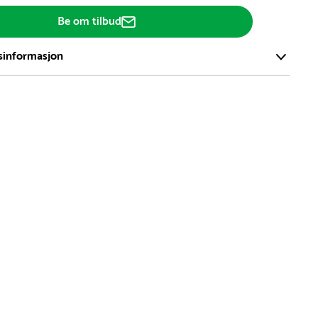
Be om tilbud
sinformasjon
ort og effektivt lager i Skanderborg, Danmark - på ca. 6000
, med mer enn 5000 produkter klare for levering.
d på lagerførte varer er normalt 5-7 virkedager.
d på spesialvarer og bestillingsvarer vil variere. Kontakt gjerne
for å få oppgitt forventet leveringstid.
hvor en vare er i rest, vil vår kundeservice kontakte deg via e-
elefon, med informasjon om forventet leveringstid.