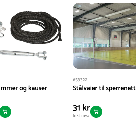
653322
ammer og kauser
Stålvaier til sperrene
31 kr
Inkl. mva