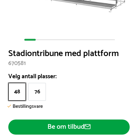
Item
1
Stadiontribune med plattform
of
8
670581
Velg antall plasser:
48
76
Bestillingsvare
Be om tilbud