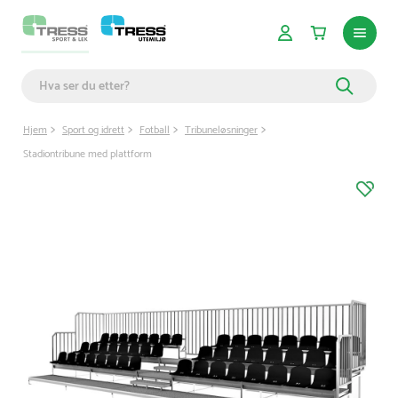
Hjem
Sport og idrett
Fotball
Tribuneløsninger
Stadiontribune med plattform