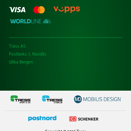
Tress AS
Postboks 7, Nordås
5864 Bergen