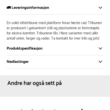
🚛 Leveringsinformasjon
Vi har et stort og effektivt lager i Skanderborg, Danmark -
En solid sittetribune med plattform foran første rad. Tribunen
på ca. 6000 kvadratmeter, med mer enn 5000 produkter
er produsert i galvanisert stål og plastsetene er formstøpte
for ekstra komfort. Tribunene fås i flere varianter med ulikt
klare for levering.
antall seter, farger og rader. Ta kontakt for mer info og pris!
- Leveringstid på lagerførte varer er normalt 5-7 virkedager.
Produktspesifikasjon
- Leveringstid på spesialvarer og bestillingsvarer vil variere.
Kontakt gjerne kundeservice for å få oppgitt forventet
Nedlastinger
Materiale:
Plast
leveringstid.
Galvanisert stål
- I tilfeller hvor en vare er i rest, vil vår kundeservice
Produktdatablad
Leveres:
Umontert
kontakte deg via e-post eller telefon, med informasjon om
Antall personer:
Antall personer :
48
Andre har også sett på
Personer
forventet leveringstid.
Fundament:
Overflatemontering
Dimensjoner:
Bredde :
938 cm
Dybde :
292 cm
Høyde :
232 cm
Nettovekt:
1000 kg