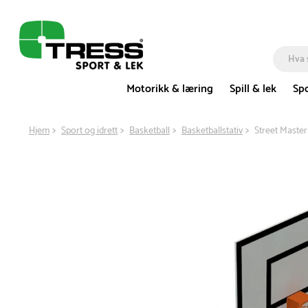
Motorikk & læring
Spill & lek
Spo
Hjem
Sport og idrett
Basketball
Basketballstativ
Street Master