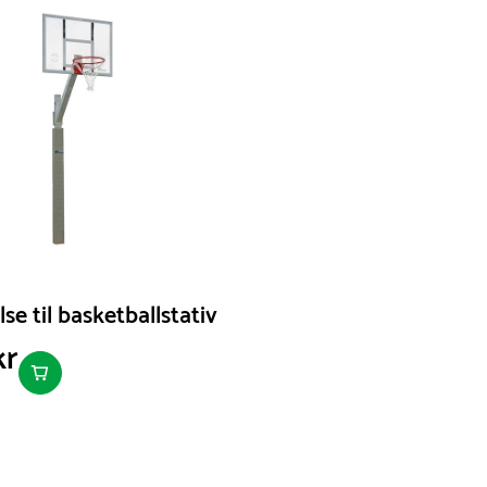
se til basketballstativ
kr