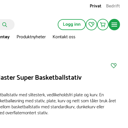
Privat
Bedrift
Logg inn
entøy
Produktnyheter
Kontakt oss
aster Super Basketballstativ
ballstativ med slitesterk, vedlikeholdsfri plate og kurv. En
etballøsning med stativ, plate, kurv og nett som tåler bruk året
mellom basketballstativ med standardkurv, dunkekurv eller
d overflatemontert stativ.