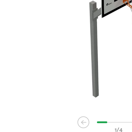
Item
1
1/4
of