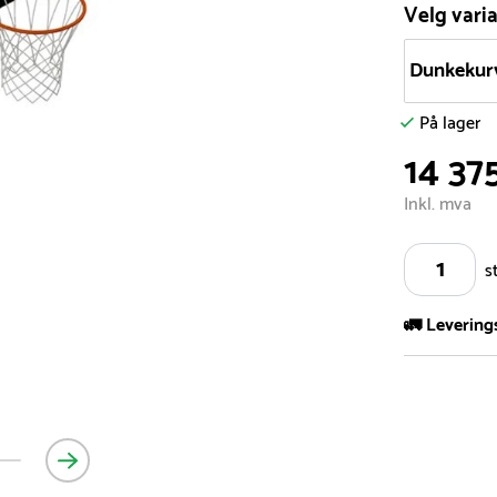
Velg varia
Dunkekur
På lager
14 37
Inkl. mva
s
🚛 Levering
Vi har et st
kvadratmeter
- Leveringsti
- Leveringsti