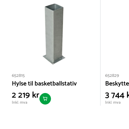
652815
652829
Hylse til basketballstativ
Beskyttel
2 219 kr
3 744 
Inkl. mva
Inkl. mva