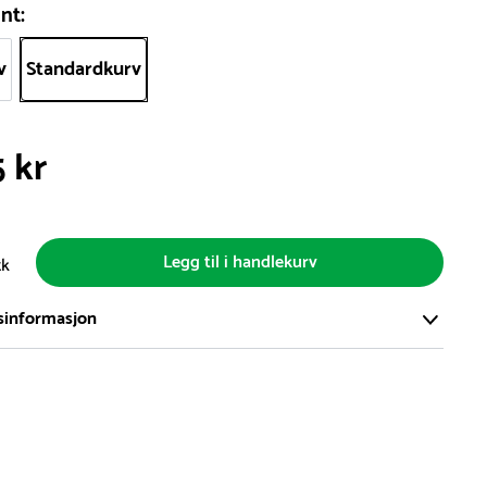
nt:
v
Standardkurv
5 kr
Legg til i handlekurv
tk
sinformasjon
ort og effektivt lager i Skanderborg, Danmark - på ca. 6000
, med mer enn 5000 produkter klare for levering.
d på lagerførte varer er normalt 5-7 virkedager.
d på spesialvarer og bestillingsvarer vil variere. Kontakt gjerne