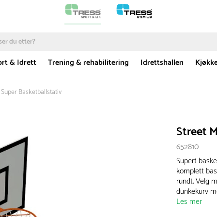
rt & Idrett
Trening & rehabilitering
Idrettshallen
Kjøkk
 Super Basketballstativ
Street M
652810
Supert basket
komplett bask
rundt. Velg 
dunkekurv me
Les mer