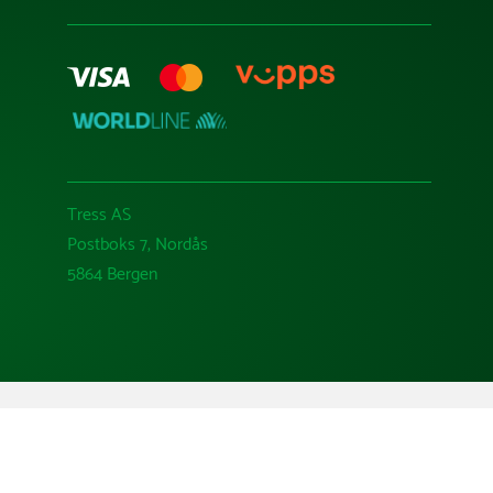
Tress AS
Postboks 7, Nordås
5864 Bergen