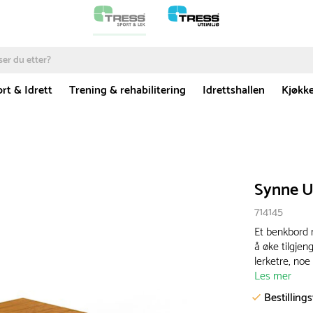
rt & Idrett
Trening & rehabilitering
Idrettshallen
Kjøkk
Synne U
714145
Et benkbord 
å øke tilgjen
lerketre, noe
Les mer
Bestilling