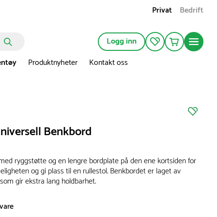
Privat
Bedrift
Logg inn
entøy
Produktnyheter
Kontakt oss
niversell Benkbord
med ryggstøtte og en lengre bordplate på den ene kortsiden for
geligheten og gi plass til en rullestol. Benkbordet er laget av
 som gir ekstra lang holdbarhet.
svare