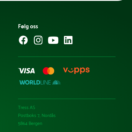
Følg oss
Tress AS
Postboks 7, Nordås
5864 Bergen