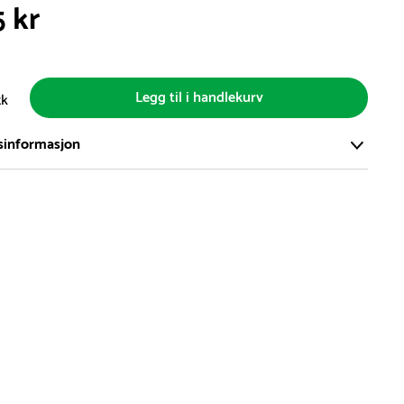
5 kr
Legg til i handlekurv
tk
sinformasjon
ort og effektivt lager i Skanderborg, Danmark - på ca. 6000
, med mer enn 5000 produkter klare for levering.
d på lagerførte varer er normalt 5-7 virkedager.
d på spesialvarer og bestillingsvarer vil variere. Kontakt gjerne
for å få oppgitt forventet leveringstid.
hvor en vare er i rest, vil vår kundeservice kontakte deg via e-
elefon, med informasjon om forventet leveringstid.