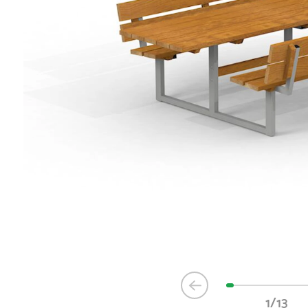
Item
1
1/13
of