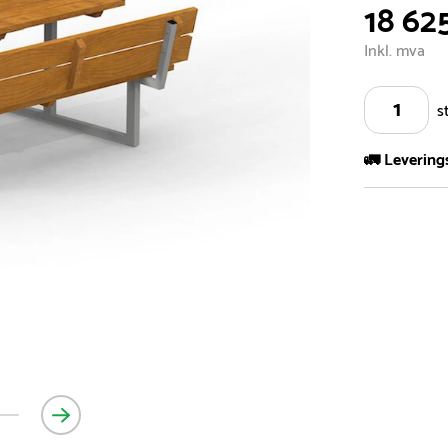
18 62
Inkl. mva
s
🚛 Levering
Vi har et st
kvadratmeter
- Leveringsti
- Leveringsti
kundeservice 
- I tilfeller 
post eller t