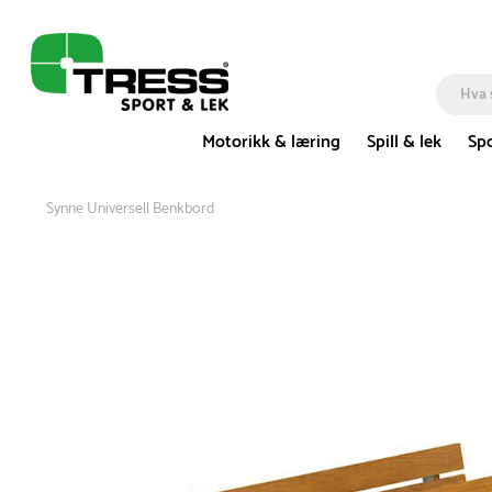
Motorikk & læring
Spill & lek
Spo
Synne Universell Benkbord