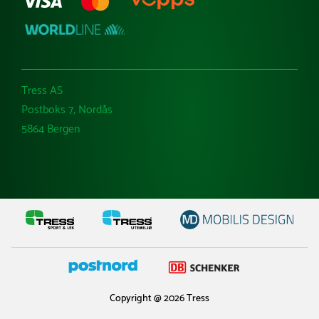
Tress AS
Postboks 7, Nordås
5864 Bergen
Copyright @ 2026 Tress