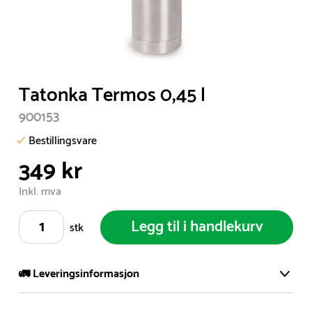
Item
Tatonka Termos 0,45 l
1
900153
of
1
Bestillingsvare
349 kr
Inkl. mva
Legg til i handlekurv
stk
🚛 Leveringsinformasjon