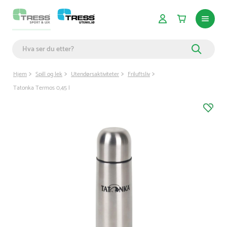
Hjem
Spill og lek
Utendørsaktiviteter
Friluftsliv
Tatonka Termos 0,45 l