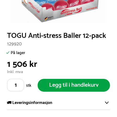
Item
TOGU Anti-stress Baller 12-pack
1
129920
of
1
På lager
1 506 kr
Inkl. mva
Legg til i handlekurv
stk
🚛 Leveringsinformasjon