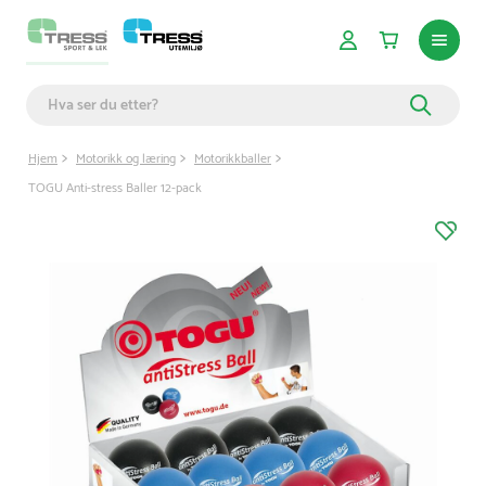
Hjem
Motorikk og læring
Motorikkballer
TOGU Anti-stress Baller 12-pack