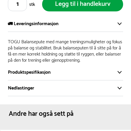
Legg til i handlekurv
stk
🚛 Leveringsinformasjon
Vi har et stort og effektivt lager i Skanderborg, Danmark -
TOGU Balansepute med mange treningsmuligheter og fokus
på ca. 6000 kvadratmeter, med mer enn 5000 produkter
på balanse og stabilitet. Bruk balanseputen til å sitte på for å
få en mer korrekt holdning og støtte til ryggen, eller balanser
klare for levering.
på den for trening eller gjenopptrening.
- Leveringstid på lagerførte varer er normalt 5-7 virkedager.
Produktspesifikasjon
- Leveringstid på spesialvarer og bestillingsvarer vil variere.
Kontakt gjerne kundeservice for å få oppgitt forventet
Nedlastinger
Materiale:
Gummi
leveringstid.
Dimensjoner:
Diameter :
33 cm
- I tilfeller hvor en vare er i rest, vil vår kundeservice
Produktdatablad
Høyde :
5 cm
kontakte deg via e-post eller telefon, med informasjon om
Omkrets :
103.6 cm
Andre har også sett på
Farge:
Blå
forventet leveringstid.
Nettovekt:
1.2 kg