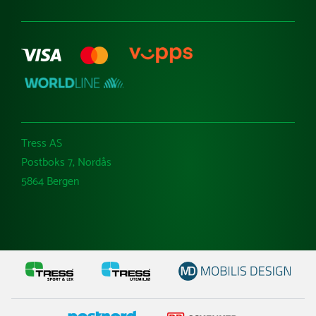
Tress AS
Postboks 7, Nordås
5864 Bergen