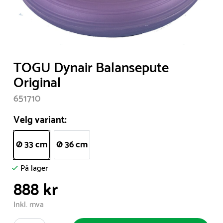
Item
TOGU Dynair Balansepute
1
Original
of
651710
1
Velg variant:
Ø 33 cm
Ø 36 cm
På lager
888 kr
Inkl. mva