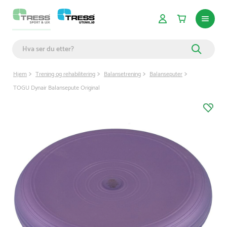
Hjem
Trening og rehabilitering
Balansetrening
Balanseputer
TOGU Dynair Balansepute Original