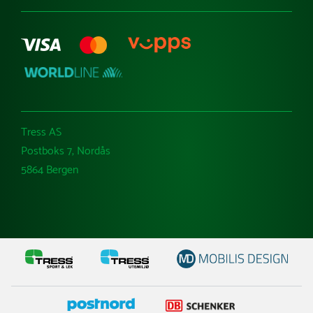
Tress AS
Postboks 7, Nordås
5864 Bergen