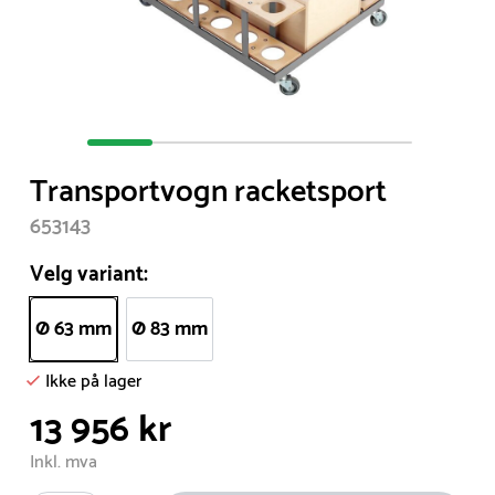
Item
1
Transportvogn racketsport
of
5
653143
Velg variant:
Ø 63 mm
Ø 83 mm
Ikke på lager
13 956 kr
Inkl. mva