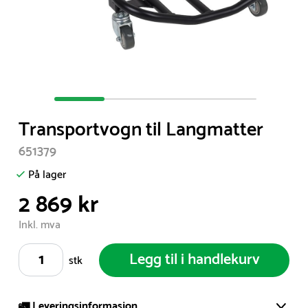
Item
1
Transportvogn til Langmatter
of
4
651379
På lager
2 869 kr
Inkl. mva
Legg til i handlekurv
stk
🚛 Leveringsinformasjon