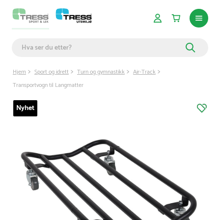
Hjem
Sport og idrett
Turn og gymnastikk
Air-Track
Transportvogn til Langmatter
Nyhet