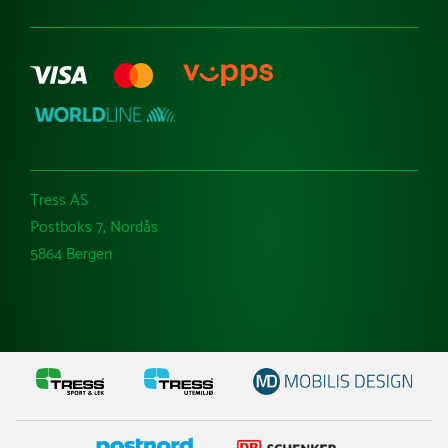
Tress AS
Postboks 7, Nordås
5864 Bergen