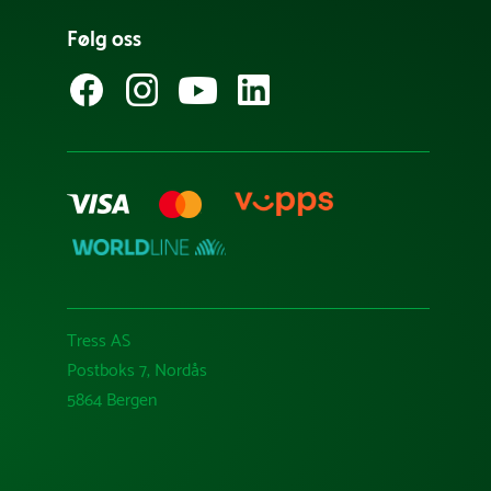
Følg oss
Tress AS
Postboks 7, Nordås
5864 Bergen