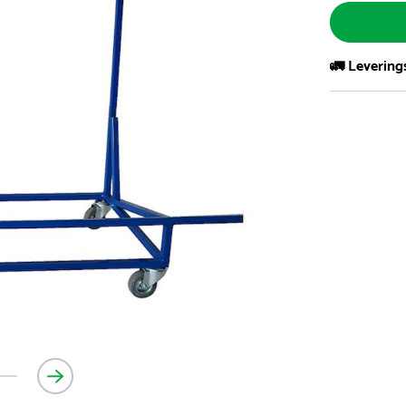
🚛 Levering
Vi har et st
kvadratmeter
- Leveringsti
- Leveringsti
kundeservice 
- I tilfeller 
post eller t