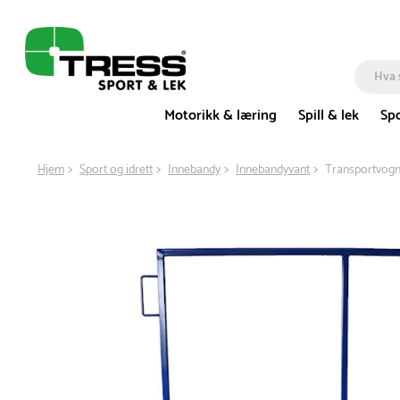
Motorikk & læring
Spill & lek
Spo
Hjem
Sport og idrett
Innebandy
Innebandyvant
Transportvogn 