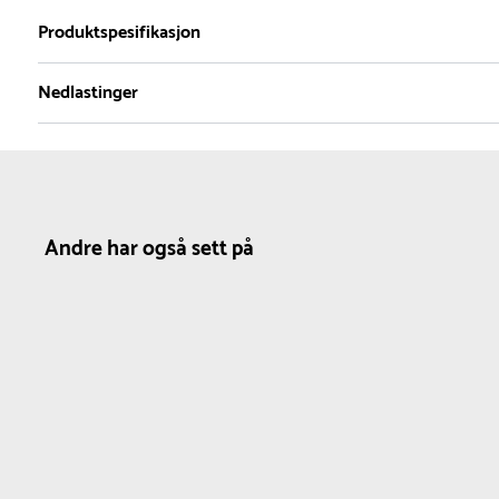
2
Produktspesifikasjon
Nedlastinger
Materiale
Leveres
Farge
Plast
Ferdig montert
Blå
Produktdatablad
Metall
Pulverlakkert stål
Nettovekt
30 kg
Andre har også sett på