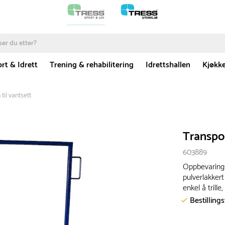
rt & Idrett
Trening & rehabilitering
Idrettshallen
Kjøkk
til vantsett
Transpor
603889
Oppbevarings-
pulverlakkert
enkel å trille
Bestilling