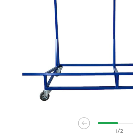
Item
1
1/2
of