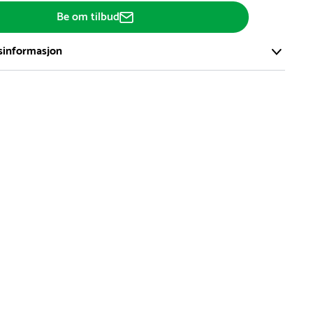
Be om tilbud
sinformasjon
ort og effektivt lager i Skanderborg, Danmark - på ca. 6000
, med mer enn 5000 produkter klare for levering.
d på lagerførte varer er normalt 5-7 virkedager.
d på spesialvarer og bestillingsvarer vil variere. Kontakt gjerne
for å få oppgitt forventet leveringstid.
hvor en vare er i rest, vil vår kundeservice kontakte deg via e-
elefon, med informasjon om forventet leveringstid.