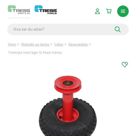
Hjem
Motorikk og læring
Sykler
Reservedeler
Trekkhjul med lager til Moon Harley