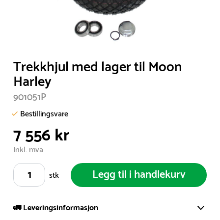
Item
Trekkhjul med lager til Moon
1
Harley
of
901051P
1
Bestillingsvare
7 556 kr
Inkl. mva
Legg til i handlekurv
stk
🚛 Leveringsinformasjon